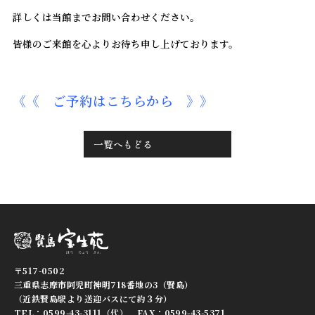
詳しくは当館までお問い合わせください。
皆様のご来館を心よりお待ち申し上げております。
《《
ご予約はこちらから
》》
一覧へもどる
〒517-0502
三重県志摩市阿児町神明718番地の3（賢島）
（近鉄賢島駅より送迎バスにて約３分）
TEL：0599-43-3111（代） FAX：0599-43-5371