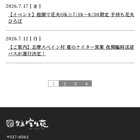
2026.7.17 [ 金 ]
【イベント】庭園で花火OK☆7/18～8/30限定 手持ち花火
ひろば
2026.7.12 [ 日 ]
【ご案内】志摩スペイン村 夏のナイター営業 夜間臨時送迎
バスが運行決定！
1
2
3
4
〒517-0502